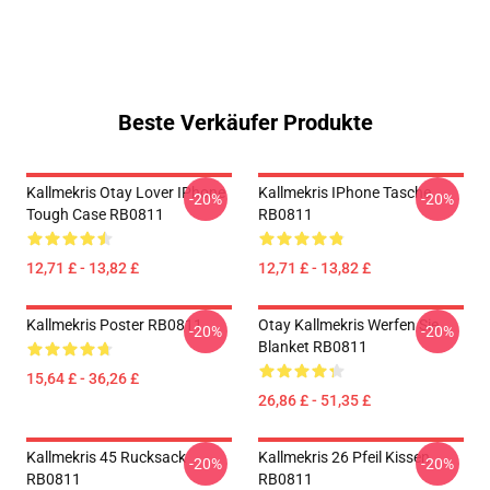
Beste Verkäufer Produkte
Kallmekris Otay Lover IPhone
Kallmekris IPhone Tasche
-20%
-20%
Tough Case RB0811
RB0811
12,71 £ - 13,82 £
12,71 £ - 13,82 £
Kallmekris Poster RB0811
Otay Kallmekris Werfen Sie
-20%
-20%
Blanket RB0811
15,64 £ - 36,26 £
26,86 £ - 51,35 £
Kallmekris 45 Rucksack
Kallmekris 26 Pfeil Kissen
-20%
-20%
RB0811
RB0811