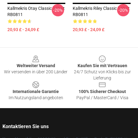
Kallmekris Otay Classic T-Shirt
Kallmekris Riley Classic T-Shirt
-20%
-20%
RB0811
RB0811
20,93 £ - 24,09 £
20,93 £ - 24,09 £
Footer
Weltweiter Versand
Kaufen Sie mit Vertrauen
Wir versenden in über 200 Länder
24/7 Schutz von Klicks bis zur
Lieferung
Internationale Garantie
100% Sicherer Checkout
Im Nutzungsland angeboten
PayPal / MasterCard / Visa
Kontaktieren Sie uns