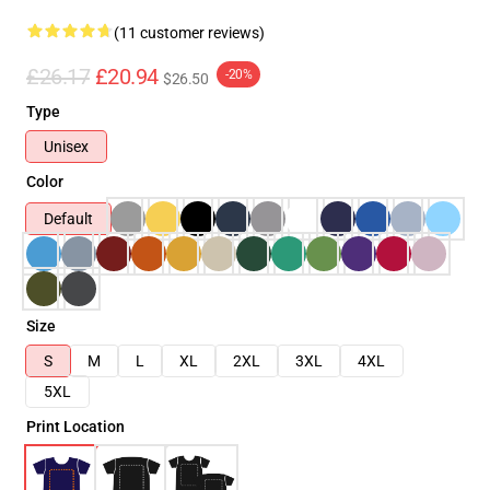
(11 customer reviews)
£26.17
£20.94
-20%
$26.50
Type
Unisex
Color
Default
Size
S
M
L
XL
2XL
3XL
4XL
5XL
Print Location