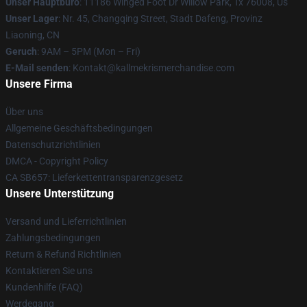
Unser Hauptbüro
: 11186 Winged Foot Dr Willow Park, Tx 76008, Us
Unser Lager
: Nr. 45, Changqing Street, Stadt Dafeng, Provinz
Liaoning, CN
Geruch
: 9AM – 5PM (Mon – Fri)
E-Mail senden
: Kontakt@kallmekrismerchandise.com
Unsere Firma
Über uns
Allgemeine Geschäftsbedingungen
Datenschutzrichtlinien
DMCA - Copyright Policy
CA SB657: Lieferkettentransparenzgesetz
Unsere Unterstützung
Versand und Lieferrichtlinien
Zahlungsbedingungen
Return & Refund Richtlinien
Kontaktieren Sie uns
Kundenhilfe (FAQ)
Werdegang