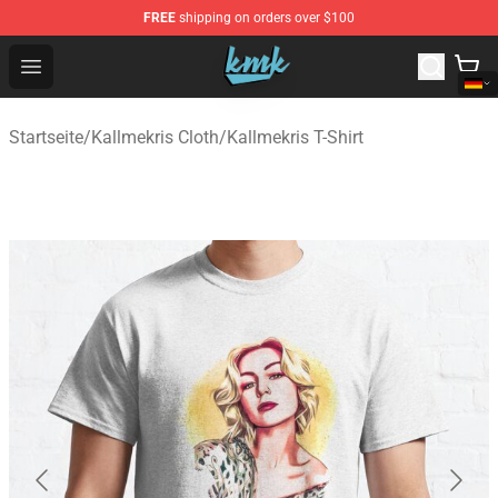
FREE
shipping on orders over $100
KallMeKris Store - Official KallMeKris Merchandise Shop
Open menu
Startseite
/
Kallmekris Cloth
/
Kallmekris T-Shirt