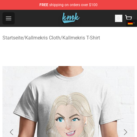
FREE
shipping on orders over $100
KallMeKris Store - Official KallMeKris Merchandise Shop
Open menu
Startseite
/
Kallmekris Cloth
/
Kallmekris T-Shirt