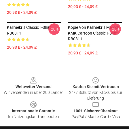
20,93 £ - 24,09 £
20,93 £ - 24,09 £
Kallmekris Classic T-Shirt
Kopie Von Kallmekris Mercch
-20%
-20%
RB0811
KMK Cartoon Classic T-Shirt
RB0811
20,93 £ - 24,09 £
20,93 £ - 24,09 £
Footer
Weltweiter Versand
Kaufen Sie mit Vertrauen
Wir versenden in über 200 Länder
24/7 Schutz von Klicks bis zur
Lieferung
Internationale Garantie
100% Sicherer Checkout
Im Nutzungsland angeboten
PayPal / MasterCard / Visa