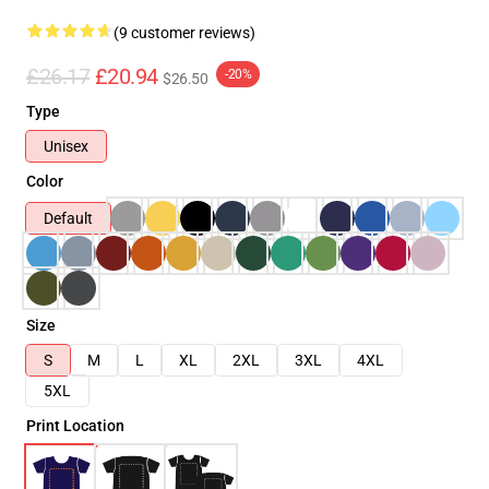
(9 customer reviews)
£26.17
£20.94
-20%
$26.50
Type
Unisex
Color
Default
Size
S
M
L
XL
2XL
3XL
4XL
5XL
Print Location