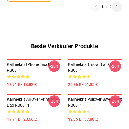
1
/
2
Beste Verkäufer Produkte
Kallmekris IPhone Tasche
Kallmekris Throw Blanket
-20%
-20%
RB0811
RB0811
12,71 £ - 13,82 £
26,86 £ - 51,35 £
Kallmekris All Over Print Tote
Kallmekris Pullover Sweatshirt
-20%
-20%
Bag RB0811
RB0811
19,71 £ - 23,66 £
32,35 £ - 37,88 £