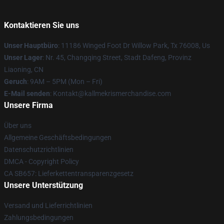
Kontaktieren Sie uns
Unser Hauptbüro
: 11186 Winged Foot Dr Willow Park, Tx 76008, Us
Unser Lager
: Nr. 45, Changqing Street, Stadt Dafeng, Provinz
Liaoning, CN
Geruch
: 9AM – 5PM (Mon – Fri)
E-Mail senden
: Kontakt@kallmekrismerchandise.com
Unsere Firma
Über uns
Allgemeine Geschäftsbedingungen
Datenschutzrichtlinien
DMCA - Copyright Policy
CA SB657: Lieferkettentransparenzgesetz
Unsere Unterstützung
Versand und Lieferrichtlinien
Zahlungsbedingungen