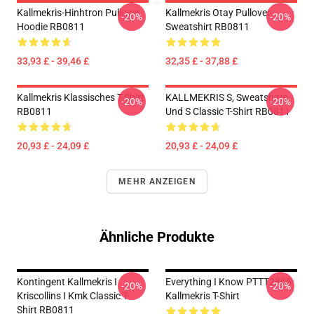
Kallmekris-Hinhtron Pullover
Kallmekris Otay Pullover
-20%
-20%
Hoodie RB0811
Sweatshirt RB0811
33,93 £ - 39,46 £
32,35 £ - 37,88 £
Kallmekris Klassisches T-Shirt
KALLMEKRIS S, Sweatshirts
-20%
-20%
RB0811
Und S Classic T-Shirt RB0811
20,93 £ - 24,09 £
20,93 £ - 24,09 £
MEHR ANZEIGEN
Ähnliche Produkte
Kontingent Kallmekris I
Everything I Know PTTT2805
-20%
-20%
Kriscollins I Kmk Classic T-
Kallmekris T-Shirt
Shirt RB0811