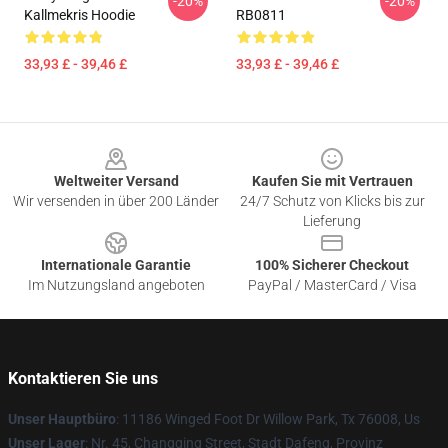
-20%
-20%
Kallmekris Hoodie
RB0811
33,93 £ - 39,46 £
33,93 £ - 39,46 £
Footer
Weltweiter Versand
Kaufen Sie mit Vertrauen
Wir versenden in über 200 Länder
24/7 Schutz von Klicks bis zur
Lieferung
Internationale Garantie
100% Sicherer Checkout
Im Nutzungsland angeboten
PayPal / MasterCard / Visa
Kontaktieren Sie uns
Unser Hauptbüro
: 11186 Winged Foot Dr Willow Park, Tx 76008, Us
Unser Lager
: Nr. 45, Changqing Street, Stadt Dafeng, Provinz