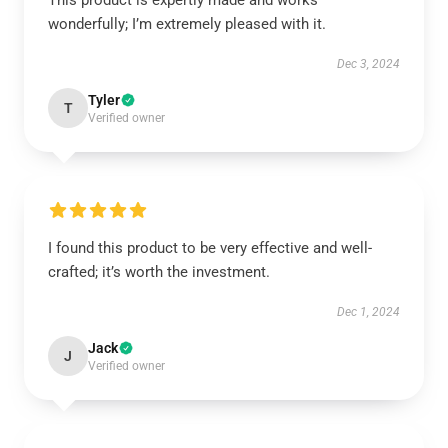
This product is expertly made and works
wonderfully; I’m extremely pleased with it.
Dec 3, 2024
Tyler
T
Verified owner
I found this product to be very effective and well-
crafted; it’s worth the investment.
Dec 1, 2024
Jack
J
Verified owner