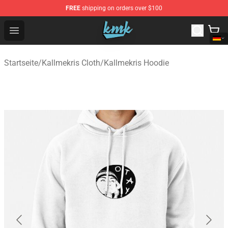
FREE
shipping on orders over $100
KallMeKris Store - Official KallMeKris Merchandise Shop
Open menu
Startseite
/
Kallmekris Cloth
/
Kallmekris Hoodie