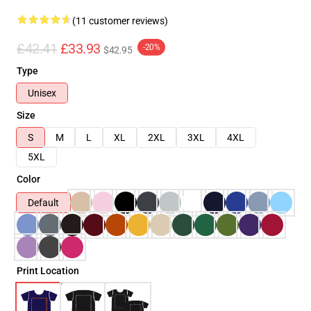
(11 customer reviews)
£42.41
£33.93
-20%
$42.95
Type
Unisex
Size
S
M
L
XL
2XL
3XL
4XL
5XL
Color
Default
Print Location