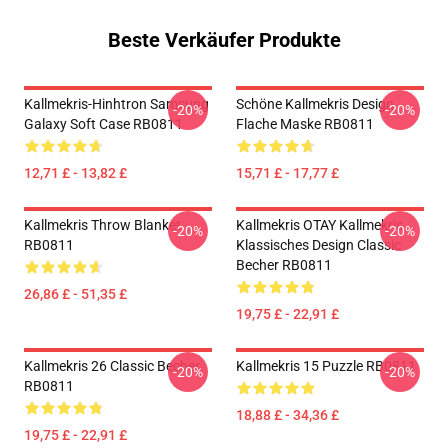
Beste Verkäufer Produkte
Kallmekris-Hinhtron Samsung
Schöne Kallmekris Design
-20%
-20%
Galaxy Soft Case RB0811
Flache Maske RB0811
12,71 £ - 13,82 £
15,71 £ - 17,77 £
Kallmekris Throw Blanket
Kallmekris OTAY Kallmekris
-20%
-20%
RB0811
Klassisches Design Classic
Becher RB0811
26,86 £ - 51,35 £
19,75 £ - 22,91 £
Kallmekris 26 Classic Becher
Kallmekris 15 Puzzle RB0811
-20%
-20%
RB0811
18,88 £ - 34,36 £
19,75 £ - 22,91 £