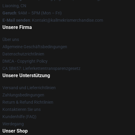
Liaoning, CN
Geruch
: 9AM – 5PM (Mon – Fri)
E-Mail senden
: Kontakt@kallmekrismerchandise.com
Unsere Firma
Über uns
Allgemeine Geschäftsbedingungen
Datenschutzrichtlinien
DMCA - Copyright Policy
CA SB657: Lieferkettentransparenzgesetz
Unsere Unterstützung
Versand und Lieferrichtlinien
Zahlungsbedingungen
Return & Refund Richtlinien
Kontaktieren Sie uns
Kundenhilfe (FAQ)
Werdegang
Unser Shop