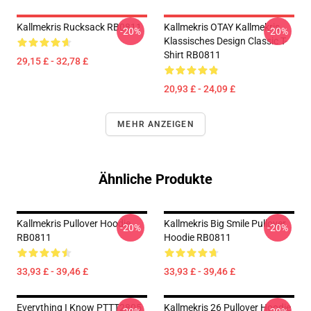
Kallmekris Rucksack RB0811
Kallmekris OTAY Kallmekris
-20%
-20%
Klassisches Design Classic T-
Shirt RB0811
29,15 £ - 32,78 £
20,93 £ - 24,09 £
MEHR ANZEIGEN
Ähnliche Produkte
Kallmekris Pullover Hoodie
Kallmekris Big Smile Pullover
-20%
-20%
RB0811
Hoodie RB0811
33,93 £ - 39,46 £
33,93 £ - 39,46 £
Everything I Know PTTT2805
Kallmekris 26 Pullover Hoodie