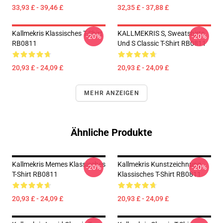
33,93 £ - 39,46 £
32,35 £ - 37,88 £
Kallmekris Klassisches T-Shirt
KALLMEKRIS S, Sweatshirts
-20%
-20%
RB0811
Und S Classic T-Shirt RB0811
20,93 £ - 24,09 £
20,93 £ - 24,09 £
MEHR ANZEIGEN
Ähnliche Produkte
Kallmekris Memes Klassisches
Kallmekris Kunstzeichnung
-20%
-20%
T-Shirt RB0811
Klassisches T-Shirt RB0811
20,93 £ - 24,09 £
20,93 £ - 24,09 £