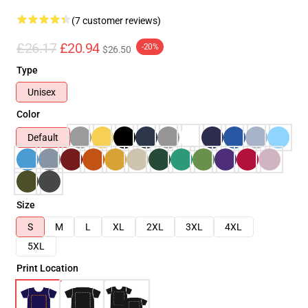
(7 customer reviews)
£26.17
£20.94
-20%
$26.50
Type
Unisex
Color
Default
Size
S
M
L
XL
2XL
3XL
4XL
5XL
Print Location