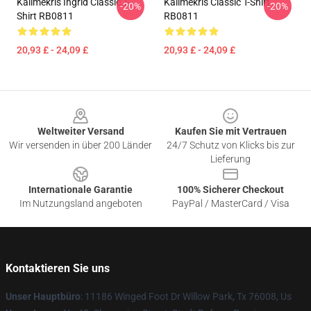
Kallmekris Ingrid Classic T-
Kallmekris Classic T-Shirt
-20%
-20%
Shirt RB0811
RB0811
20,93 £ - 24,09 £
20,93 £ - 24,09 £
Footer
Weltweiter Versand
Kaufen Sie mit Vertrauen
Wir versenden in über 200 Länder
24/7 Schutz von Klicks bis zur
Lieferung
Internationale Garantie
100% Sicherer Checkout
Im Nutzungsland angeboten
PayPal / MasterCard / Visa
Kontaktieren Sie uns
Unser Hauptbüro
: 11186 Winged Foot Dr Willow Park, Tx 76008, Us