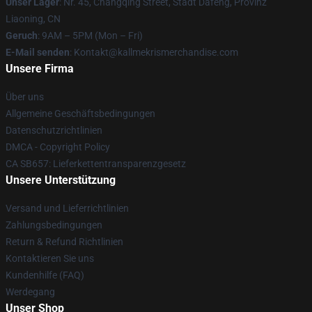
Unser Lager
: Nr. 45, Changqing Street, Stadt Dafeng, Provinz
Liaoning, CN
Geruch
: 9AM – 5PM (Mon – Fri)
E-Mail senden
: Kontakt@kallmekrismerchandise.com
Unsere Firma
Über uns
Allgemeine Geschäftsbedingungen
Datenschutzrichtlinien
DMCA - Copyright Policy
CA SB657: Lieferkettentransparenzgesetz
Unsere Unterstützung
Versand und Lieferrichtlinien
Zahlungsbedingungen
Return & Refund Richtlinien
Kontaktieren Sie uns
Kundenhilfe (FAQ)
Werdegang
Unser Shop