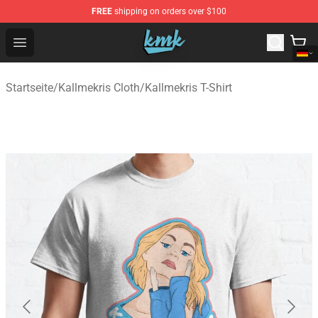
FREE
shipping on orders over $100
KallMeKris Store - Official KallMeKris Merchandise Shop
Open menu
Startseite
/
Kallmekris Cloth
/
Kallmekris T-Shirt