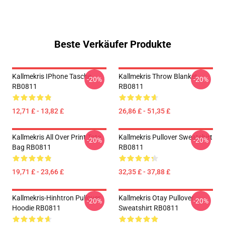
Beste Verkäufer Produkte
Kallmekris IPhone Tasche
Kallmekris Throw Blanket
-20%
-20%
RB0811
RB0811
12,71 £ - 13,82 £
26,86 £ - 51,35 £
Kallmekris All Over Print Tote
Kallmekris Pullover Sweatshirt
-20%
-20%
Bag RB0811
RB0811
19,71 £ - 23,66 £
32,35 £ - 37,88 £
Kallmekris-Hinhtron Pullover
Kallmekris Otay Pullover
-20%
-20%
Hoodie RB0811
Sweatshirt RB0811