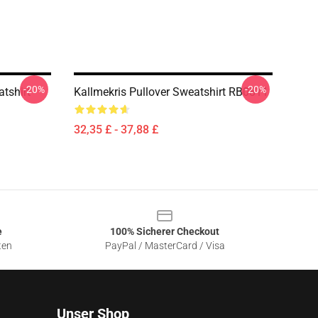
-20%
-20%
tshirt
Kallmekris Pullover Sweatshirt RB0811
32,35 £ - 37,88 £
e
100% Sicherer Checkout
ten
PayPal / MasterCard / Visa
Unser Shop