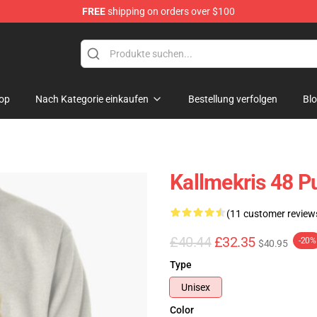
FREE
shipping on orders over $100
op
op
Nach Kategorie einkaufen
Bestellung verfolgen
Bl
Kallmekris 48 P
(11 customer review
£40.44
£32.35
-20%
$40.95
Type
Unisex
Color