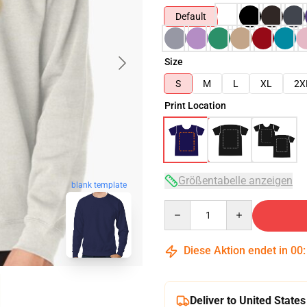
Default
Size
S
M
L
XL
2X
Print Location
Größentabelle anzeigen
blank template
Quantity
Diese Aktion endet in
00
Deliver to United States