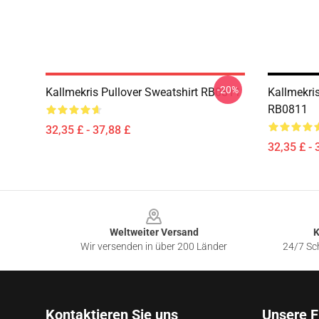
-20%
Kallmekris Pullover Sweatshirt RB0811
Kallmekris
RB0811
32,35 £ - 37,88 £
32,35 £ - 
Footer
Weltweiter Versand
K
Wir versenden in über 200 Länder
24/7 Sch
Kontaktieren Sie uns
Unsere F