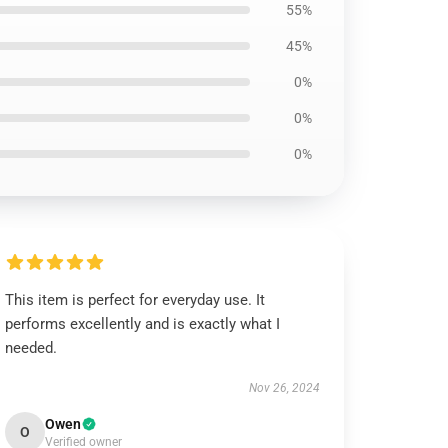
55%
45%
0%
0%
0%
This item is perfect for everyday use. It
performs excellently and is exactly what I
needed.
Nov 26, 2024
Owen
O
Verified owner