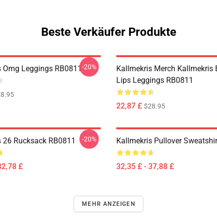
Beste Verkäufer Produkte
-20%
is Omg Leggings RB0811
Kallmekris Merch Kallmekris
Lips Leggings RB0811
8.95
22,87 £
$28.95
-20%
s 26 Rucksack RB0811
Kallmekris Pullover Sweatshi
32,78 £
32,35 £ - 37,88 £
MEHR ANZEIGEN