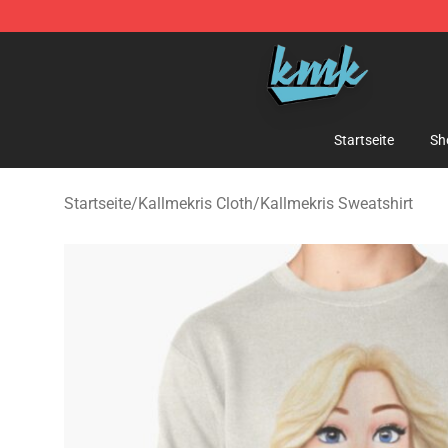
KallMeKris Store - Official KallMeKris Merchandise Sh
Startseite
Sh
Startseite
/
Kallmekris Cloth
/
Kallmekris Sweatshirt