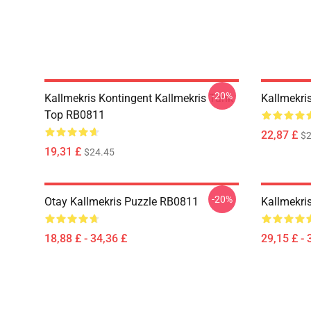
-20%
Kallmekris Kontingent Kallmekris Tank
Kallmekr
Top RB0811
22,87 £
$2
19,31 £
$24.45
-20%
Otay Kallmekris Puzzle RB0811
Kallmekri
18,88 £ - 34,36 £
29,15 £ - 