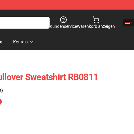
Kundenservice
Warenkorb anzeigen
og
Kontakt
ullover Sweatshirt RB0811
s)