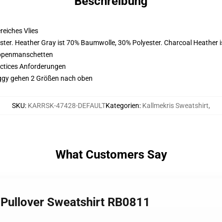
Beschreibung
eiches Vlies
ster. Heather Gray ist 70% Baumwolle, 30% Polyester. Charcoal Heather 
ippenmanschetten
actices Anforderungen
saggy gehen 2 Größen nach oben
SKU
:
KARRSK-47428-DEFAULT
Kategorien
:
Kallmekris Sweatshirt
,
What Customers Say
8 Pullover Sweatshirt RB0811