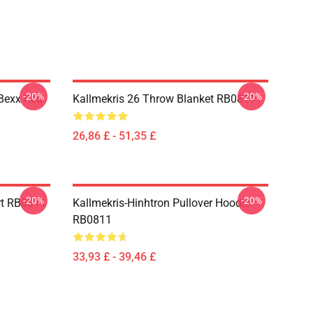
-20%
-20%
 Bexx Red
Kallmekris 26 Throw Blanket RB0811
26,86 £ - 51,35 £
-20%
-20%
rt RB0811
Kallmekris-Hinhtron Pullover Hoodie
RB0811
33,93 £ - 39,46 £