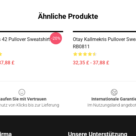
Ähnliche Produkte
-20%
 42 Pullover Sweatshirt
Otay Kallmekris Pullover Swea
RB0811
37,88 £
32,35 £ - 37,88 £
aufen Sie mit Vertrauen
Internationale Garanti
utz von Klicks bis zur Lieferung
Im Nutzungsland angebo
irma
Unsere Unterstützung