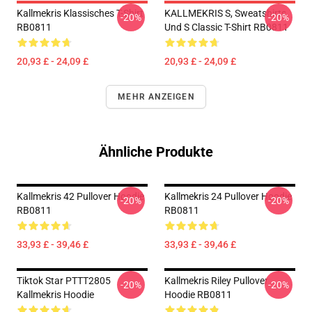
Kallmekris Klassisches T-Shirt
KALLMEKRIS S, Sweatshirts
-20%
-20%
RB0811
Und S Classic T-Shirt RB0811
20,93 £ - 24,09 £
20,93 £ - 24,09 £
MEHR ANZEIGEN
Ähnliche Produkte
Kallmekris 42 Pullover Hoodie
Kallmekris 24 Pullover Hoodie
-20%
-20%
RB0811
RB0811
33,93 £ - 39,46 £
33,93 £ - 39,46 £
Tiktok Star PTTT2805
Kallmekris Riley Pullover
-20%
-20%
Kallmekris Hoodie
Hoodie RB0811