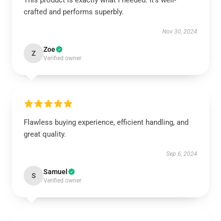
This product is exactly what I needed. It's well-
crafted and performs superbly.
Nov 30, 2024
Zoe
Z
Verified owner
Flawless buying experience, efficient handling, and
great quality.
Sep 6, 2024
Samuel
S
Verified owner