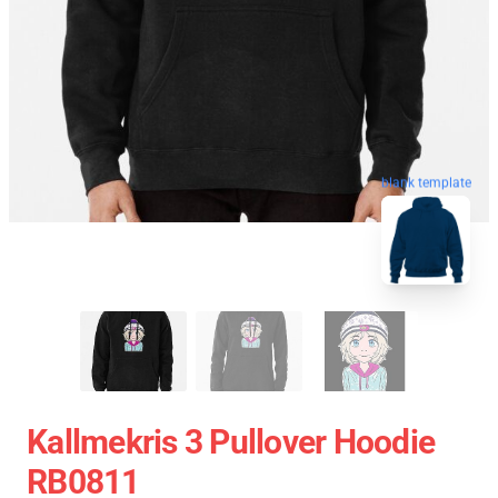
blank template
Kallmekris 3 Pullover Hoodie
RB0811