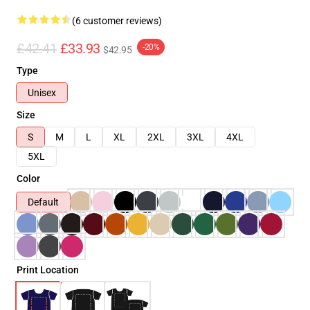
(6 customer reviews)
£42.41
£33.93
-20%
$42.95
Type
Unisex
Size
S
M
L
XL
2XL
3XL
4XL
5XL
Color
Default
Print Location