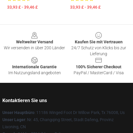
33,93 £ - 39,46 £
33,93 £ - 39,46 £
Footer
Weltweiter Versand
Kaufen Sie mit Vertrauen
Wir versenden in über 200 Länder
24/7 Schutz von Klicks bis zur
Lieferung
Internationale Garantie
100% Sicherer Checkout
Im Nutzungsland angeboten
PayPal / MasterCard / Visa
Kontaktieren Sie uns
Unser Hauptbüro
: 11186 Winged Foot Dr Willow Park, Tx 76008, Us
Unser Lager
: Nr. 45, Changqing Street, Stadt Dafeng, Provinz
Liaoning, CN