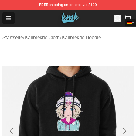
FREE
shipping on orders over $100
KallMeKris Store - Official KallMeKris Merchandise Shop
Open menu
Startseite
/
Kallmekris Cloth
/
Kallmekris Hoodie