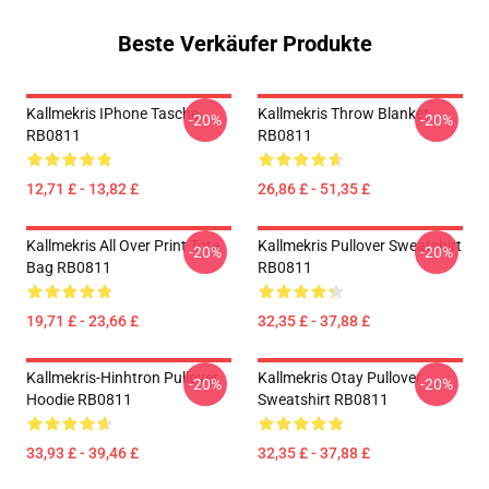
Beste Verkäufer Produkte
Kallmekris IPhone Tasche
Kallmekris Throw Blanket
-20%
-20%
RB0811
RB0811
12,71 £ - 13,82 £
26,86 £ - 51,35 £
Kallmekris All Over Print Tote
Kallmekris Pullover Sweatshirt
-20%
-20%
Bag RB0811
RB0811
19,71 £ - 23,66 £
32,35 £ - 37,88 £
Kallmekris-Hinhtron Pullover
Kallmekris Otay Pullover
-20%
-20%
Hoodie RB0811
Sweatshirt RB0811
33,93 £ - 39,46 £
32,35 £ - 37,88 £