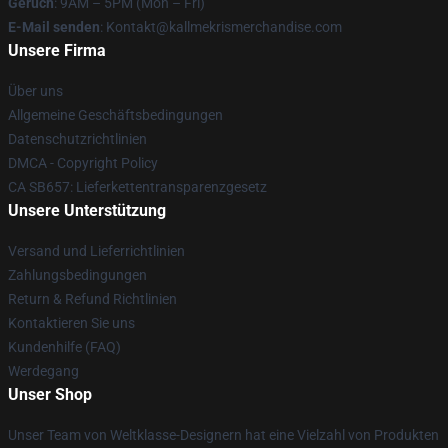
Geruch
: 9AM – 5PM (Mon – Fri)
E-Mail senden
: Kontakt@kallmekrismerchandise.com
Unsere Firma
Über uns
Allgemeine Geschäftsbedingungen
Datenschutzrichtlinien
DMCA - Copyright Policy
CA SB657: Lieferkettentransparenzgesetz
Unsere Unterstützung
Versand und Lieferrichtlinien
Zahlungsbedingungen
Return & Refund Richtlinien
Kontaktieren Sie uns
Kundenhilfe (FAQ)
Werdegang
Unser Shop
Unser Team von Weltklasse-Designern hat eine Vielzahl von Produkten