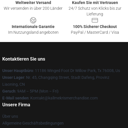
Weltweiter Versand
Kaufen Sie mit Vertrauen
Wir versenden in über 200 Länder
24/7 Schutz von Klicks bis zur
Lieferung
Internationale Garantie
100% Sicherer Checkout
Im Nutzungsland angeboten
PayPal / MasterCard / Visa
Kontaktieren Sie uns
Unser Hauptbüro
: 11186 Winged Foot Dr Willow Park, Tx 76008, Us
Unser Lager
: Nr. 45, Changqing Street, Stadt Dafeng, Provinz
Liaoning, CN
Geruch
: 9AM – 5PM (Mon – Fri)
E-Mail senden
: Kontakt@kallmekrismerchandise.com
Unsere Firma
Über uns
Allgemeine Geschäftsbedingungen