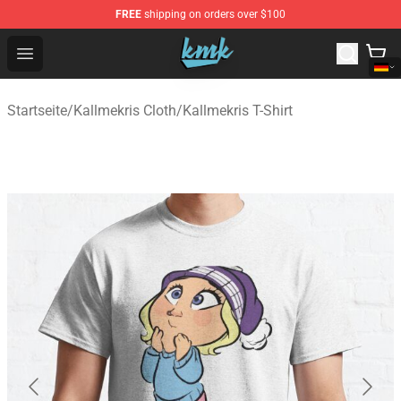
FREE
shipping on orders over $100
KallMeKris Store - Official KallMeKris Merchandise Shop
Open menu
Startseite
/
Kallmekris Cloth
/
Kallmekris T-Shirt