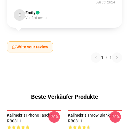
Jun 30, 2024
Emily
E
Verified owner
Write your review
1
/
1
Beste Verkäufer Produkte
Kallmekris IPhone Tasche
Kallmekris Throw Blanket
-20%
-20%
RB0811
RB0811