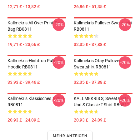
12,71 £ - 13,82 £
26,86 £ - 51,35 £
Kallmekris All Over Print Tote
Kallmekris Pullover Sweatshirt
-20%
-20%
Bag RB0811
RB0811
19,71 £ - 23,66 £
32,35 £ - 37,88 £
Kallmekris-Hinhtron Pullover
Kallmekris Otay Pullover
-20%
-20%
Hoodie RB0811
Sweatshirt RB0811
33,93 £ - 39,46 £
32,35 £ - 37,88 £
Kallmekris Klassisches T-Shirt
KALLMEKRIS S, Sweatshirts
-20%
-20%
RB0811
Und S Classic T-Shirt RB0811
20,93 £ - 24,09 £
20,93 £ - 24,09 £
MEHR ANZEIGEN