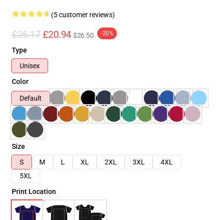
(5 customer reviews)
£26.17
£20.94
-20%
$26.50
Type
Unisex
Color
Default
Size
S
M
L
XL
2XL
3XL
4XL
5XL
Print Location