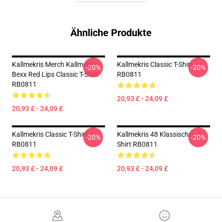
Ähnliche Produkte
Kallmekris Merch Kallmekris
Kallmekris Classic T-Shirt
-20%
-20%
Bexx Red Lips Classic T-Shirt
RB0811
RB0811
20,93 £ - 24,09 £
20,93 £ - 24,09 £
Kallmekris Classic T-Shirt
Kallmekris 48 Klassisches T-
-20%
-20%
RB0811
Shirt RB0811
20,93 £ - 24,09 £
20,93 £ - 24,09 £
Footer