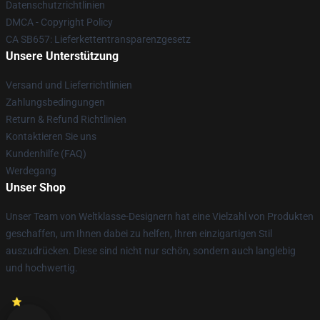
Datenschutzrichtlinien
DMCA - Copyright Policy
CA SB657: Lieferkettentransparenzgesetz
Unsere Unterstützung
Versand und Lieferrichtlinien
Zahlungsbedingungen
Return & Refund Richtlinien
Kontaktieren Sie uns
Kundenhilfe (FAQ)
Werdegang
Unser Shop
Unser Team von Weltklasse-Designern hat eine Vielzahl von Produkten
geschaffen, um Ihnen dabei zu helfen, Ihren einzigartigen Stil
auszudrücken. Diese sind nicht nur schön, sondern auch langlebig
und hochwertig.