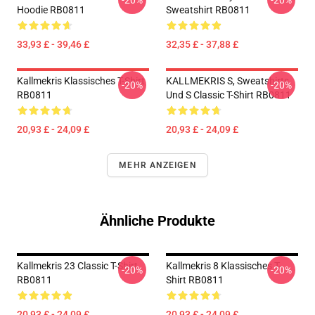
-20%
-20%
Hoodie RB0811
Sweatshirt RB0811
33,93 £ - 39,46 £
32,35 £ - 37,88 £
Kallmekris Klassisches T-Shirt
KALLMEKRIS S, Sweatshirts
-20%
-20%
RB0811
Und S Classic T-Shirt RB0811
20,93 £ - 24,09 £
20,93 £ - 24,09 £
MEHR ANZEIGEN
Ähnliche Produkte
Kallmekris 23 Classic T-Shirt
Kallmekris 8 Klassisches T-
-20%
-20%
RB0811
Shirt RB0811
20,93 £ - 24,09 £
20,93 £ - 24,09 £