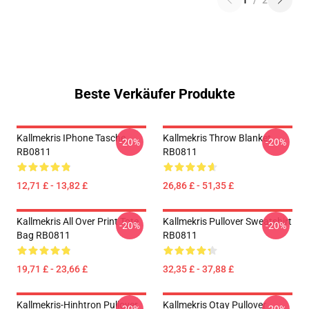
1
/
2
Beste Verkäufer Produkte
Kallmekris IPhone Tasche
Kallmekris Throw Blanket
-20%
-20%
RB0811
RB0811
12,71 £ - 13,82 £
26,86 £ - 51,35 £
Kallmekris All Over Print Tote
Kallmekris Pullover Sweatshirt
-20%
-20%
Bag RB0811
RB0811
19,71 £ - 23,66 £
32,35 £ - 37,88 £
Kallmekris-Hinhtron Pullover
Kallmekris Otay Pullover