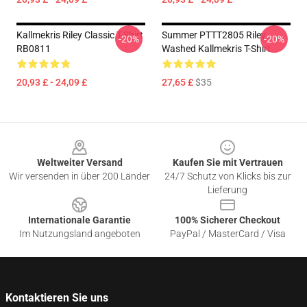
Kallmekris Riley Classic T-Shirt
Summer PTTT2805 Riley
-20%
-20%
RB0811
Washed Kallmekris T-Shirt
20,93 £ - 24,09 £
27,65 £
$35
Footer
Weltweiter Versand
Kaufen Sie mit Vertrauen
Wir versenden in über 200 Länder
24/7 Schutz von Klicks bis zur
Lieferung
Internationale Garantie
100% Sicherer Checkout
Im Nutzungsland angeboten
PayPal / MasterCard / Visa
Kontaktieren Sie uns