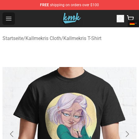
FREE
shipping on orders over $100
KallMeKris Store - Official KallMeKris Merchandise Shop
Open menu
Startseite
/
Kallmekris Cloth
/
Kallmekris T-Shirt