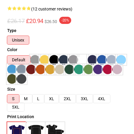
(12 customer reviews)
£26.17
£20.94
-20%
$26.50
Type
Unisex
Color
Default
Size
S
M
L
XL
2XL
3XL
4XL
5XL
Print Location