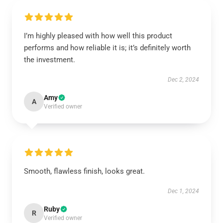
I’m highly pleased with how well this product
performs and how reliable it is; it’s definitely worth
the investment.
Dec 2, 2024
Amy
A
Verified owner
Smooth, flawless finish, looks great.
Dec 1, 2024
Ruby
R
Verified owner