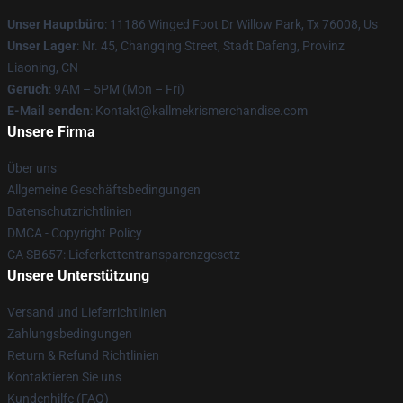
Unser Hauptbüro
: 11186 Winged Foot Dr Willow Park, Tx 76008, Us
Unser Lager
: Nr. 45, Changqing Street, Stadt Dafeng, Provinz
Liaoning, CN
Geruch
: 9AM – 5PM (Mon – Fri)
E-Mail senden
: Kontakt@kallmekrismerchandise.com
Unsere Firma
Über uns
Allgemeine Geschäftsbedingungen
Datenschutzrichtlinien
DMCA - Copyright Policy
CA SB657: Lieferkettentransparenzgesetz
Unsere Unterstützung
Versand und Lieferrichtlinien
Zahlungsbedingungen
Return & Refund Richtlinien
Kontaktieren Sie uns
Kundenhilfe (FAQ)